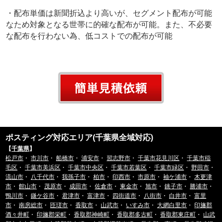
・配布単価は新聞折込より高いが、セグメント配布が可能
なため対象となる世帯に的確な配布が可能。また、不必要
な配布を行わない為、低コストでの配布が可能
ポスティング対応エリア(千葉県全域対応)
【
千葉県
】
松戸市
・
市川市
・
船橋市
・
浦安市
・
習志野市
・
千葉市花見川区
・
千葉市稲
毛区
・
千葉市美浜区
・
千葉市中央区
・
千葉市若葉区
・
千葉市緑区
・
野田市
・
流山市
・
八千代市
・
我孫子市
・
柏市
・
印西市
・
市原市
・
袖ケ浦市
・
木更津
市
・
館山市
・
茂原市
・
成田市
・
佐倉市
・
東金市
・
旭市
・
銚子市
・
勝浦市
・
鴨川市
・
鎌ケ谷市
・
君津市
・
富津市
・
四街道市
・
八街市
・
白井市
・
富里
市
・
南房総市
・
匝瑳市
・
香取市
・
山武市
・
いすみ市
・
大網白里市
・
印旛郡
酒々井町
・
印旛郡栄町
・
香取郡神崎町
・
香取郡多古町
・
香取郡東庄町
・
山武