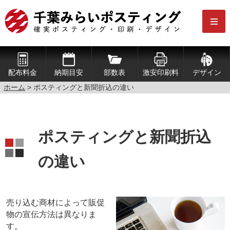
配布料金
納期目安
部数表
激安印刷料
デザイン
ホーム
> ポスティングと新聞折込の違い
ポスティングと新聞折込
の違い
売り込む商材によって販促
物の宣伝方法は異なりま
す。