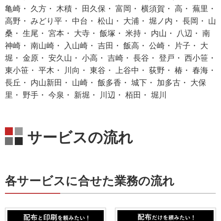
亀崎・ 久方・ 木積・ 田久保・ 富岡・ 横須賀・ 高・ 蕪里・
高野・ みどり平・ 中台・ 松山・ 大浦・ 堀ノ内・ 長岡・ 山
桑・ 生尾・ 宮本・ 大寺・ 飯塚・ 米持・ 内山・ 八辺・ 南
神崎・ 南山崎・ 入山崎・ 吉田・ 飯高・ 公崎・ 片子・ 大
堀・ 金原・ 安久山・ 小高・ 吉崎・ 長谷・ 登戸・ 西小笹・
東小笹・ 平木・ 川向・ 東谷・ 上谷中・ 荻野・ 椿・ 春海・
長丘・ 内山新田・ 山崎・ 飯多香・ 城下・ 加多古・ 大保
里・ 野手・ 今泉・ 新堀・ 川辺・ 栢田・ 堀川
サービスの流れ
各サービスに合せた業務の流れ