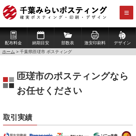
配布料金
納期目安
部数表
激安印刷料
デザイン
ホーム
> 千葉県匝瑳市 ポスティング
匝瑳市のポスティングなら
お任せください
取引実績