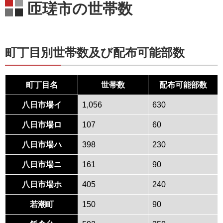
匝瑳市の世帯数
町丁目別世帯数及び配布可能部数
町丁目名
世帯数
配布可能部数
八日市場イ
1,056
630
八日市場ロ
107
60
八日市場ハ
398
230
八日市場ニ
161
90
八日市場ホ
405
240
若潮町
150
90