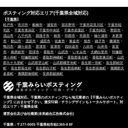
ポスティング対応エリア(千葉県全域対応)
【
千葉県
】
松戸市
・
市川市
・
船橋市
・
浦安市
・
習志野市
・
千葉市花見川区
・
千葉市稲
毛区
・
千葉市美浜区
・
千葉市中央区
・
千葉市若葉区
・
千葉市緑区
・
野田市
・
流山市
・
八千代市
・
我孫子市
・
柏市
・
印西市
・
市原市
・
袖ケ浦市
・
木更津
市
・
館山市
・
茂原市
・
成田市
・
佐倉市
・
東金市
・
旭市
・
銚子市
・
勝浦市
・
鴨川市
・
鎌ケ谷市
・
君津市
・
富津市
・
四街道市
・
八街市
・
白井市
・
富里
市
・
南房総市
・
匝瑳市
・
香取市
・
山武市
・
いすみ市
・
大網白里市
・
印旛郡
酒々井町
・
印旛郡栄町
・
香取郡神崎町
・
香取郡多古町
・
香取郡東庄町
・
山武
郡九十九里町
・
山武郡芝山町
・
山武郡横芝光町
・
長生郡一宮町
・
長生郡睦沢
町
・
長生郡長生村
・
長生郡白子町
・
長生郡長柄町
・
長生郡長南町
・
夷隅郡大
多喜町
・
夷隅郡御宿町
・
安房郡鋸南町
千葉県全域対応。千葉県のポスティングなら地元業者の【千葉みらいポスティ
ング】におまかせ下さい。激安印刷・チラシデザインもトータルサポート。対
応エリア：千葉県全域
運営会社及び会社概要(未來総合広告株式会社)
千葉県：〒277-0005 千葉県柏市柏1365-8 8F