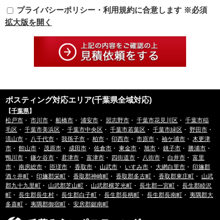
収集した個人情報はその目的以外に利用せず、利用範囲を限定し、適切に取り
プライバシーポリシー・利用規約に合意します ※必須
扱います。
収集した個人情報は、法令に基づく命令などを除き、あらかじめお客様の同意
拡大版を開く
を得ることなく第三者に提供することはありません。
収集した個人情報を、第三者に預ける(預託する)場合には十分な個人情報保護
の水準を備える者を選び、また、契約等によって保護水準を守るよう定めた上
で、指導・管理を実施し、適切に取り扱います。
3.開示、訂正、利用停止等の求めに応じる手続
当社が保有する個人情報については、合理的な範囲で速やかに対応いたしま
す。
個人情報の滅失、き損、漏えいおよび不正アクセスなどの予防ならびに是正。
ポスティング対応エリア(千葉県全域対応)
当社は、お客様の個人情報を厳格に管理し、滅失、き損、漏えいや不正アクセ
【
千葉県
】
スなどのあらゆる危険性に対して予防策を実施します。
松戸市
・
市川市
・
船橋市
・
浦安市
・
習志野市
・
千葉市花見川区
・
千葉市稲
適切な個人情報の取扱いと運用に関する具体的ルールを定め、責任者を設けま
毛区
・
千葉市美浜区
・
千葉市中央区
・
千葉市若葉区
・
千葉市緑区
・
野田市
・
す。
流山市
・
八千代市
・
我孫子市
・
柏市
・
印西市
・
市原市
・
袖ケ浦市
・
木更津
4.個人情報に関する法令およびその他の規範の遵守
市
・
館山市
・
茂原市
・
成田市
・
佐倉市
・
東金市
・
旭市
・
銚子市
・
勝浦市
・
当社の役員、社員、協働者は、個人情報保護や通信の秘密に関する法令やガイ
鴨川市
・
鎌ケ谷市
・
君津市
・
富津市
・
四街道市
・
八街市
・
白井市
・
富里
ドラインその他の関連規範を遵守します。
市
・
南房総市
・
匝瑳市
・
香取市
・
山武市
・
いすみ市
・
大網白里市
・
印旛郡
当社は、社会が要請している個人情報保護が効果的に実施されるよう、個人情
酒々井町
・
印旛郡栄町
・
香取郡神崎町
・
香取郡多古町
・
香取郡東庄町
・
山武
報保護方針および社内規程類を継続して改善します。
郡九十九里町
・
山武郡芝山町
・
山武郡横芝光町
・
長生郡一宮町
・
長生郡睦沢
町
・
長生郡長生村
・
長生郡白子町
・
長生郡長柄町
・
長生郡長南町
・
夷隅郡大
■個人情報の取扱いに関する問い合わせおよび相談窓口
多喜町
・
夷隅郡御宿町
・
安房郡鋸南町
当社所定の窓口にて、合理的な範囲で対応いたします。
[お問い合わせ先]