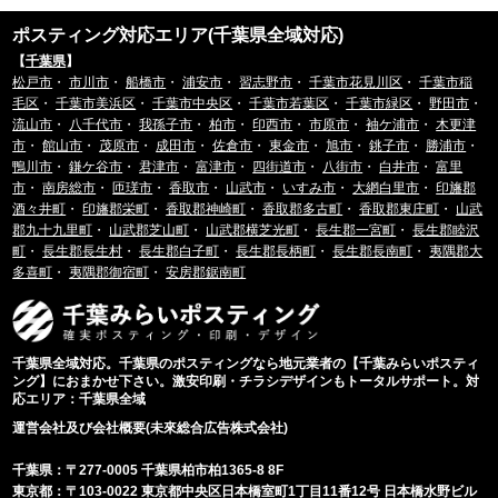
ポスティング対応エリア(千葉県全域対応)
【
千葉県
】
松戸市
・
市川市
・
船橋市
・
浦安市
・
習志野市
・
千葉市花見川区
・
千葉市稲
毛区
・
千葉市美浜区
・
千葉市中央区
・
千葉市若葉区
・
千葉市緑区
・
野田市
・
流山市
・
八千代市
・
我孫子市
・
柏市
・
印西市
・
市原市
・
袖ケ浦市
・
木更津
市
・
館山市
・
茂原市
・
成田市
・
佐倉市
・
東金市
・
旭市
・
銚子市
・
勝浦市
・
鴨川市
・
鎌ケ谷市
・
君津市
・
富津市
・
四街道市
・
八街市
・
白井市
・
富里
市
・
南房総市
・
匝瑳市
・
香取市
・
山武市
・
いすみ市
・
大網白里市
・
印旛郡
酒々井町
・
印旛郡栄町
・
香取郡神崎町
・
香取郡多古町
・
香取郡東庄町
・
山武
郡九十九里町
・
山武郡芝山町
・
山武郡横芝光町
・
長生郡一宮町
・
長生郡睦沢
町
・
長生郡長生村
・
長生郡白子町
・
長生郡長柄町
・
長生郡長南町
・
夷隅郡大
多喜町
・
夷隅郡御宿町
・
安房郡鋸南町
千葉県全域対応。千葉県のポスティングなら地元業者の【千葉みらいポスティ
ング】におまかせ下さい。激安印刷・チラシデザインもトータルサポート。対
応エリア：千葉県全域
運営会社及び会社概要(未來総合広告株式会社)
千葉県：〒277-0005 千葉県柏市柏1365-8 8F
東京都：〒103-0022 東京都中央区日本橋室町1丁目11番12号 日本橋水野ビル