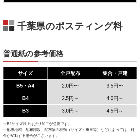
千葉県のポスティング料
普通紙の参考価格
サイズ
全戸配布
集合・戸建
B5・A4
2.0円〜
3.5円〜
B4
2.5円～
4.0円～
B3
3.0円～
4.5円～
※B4サイズ以上は折り加工が必要です。
※配布地域、配布部数、配布物の種類（サイズ・重量等）などによっては、料
金が変動する場合がございます。