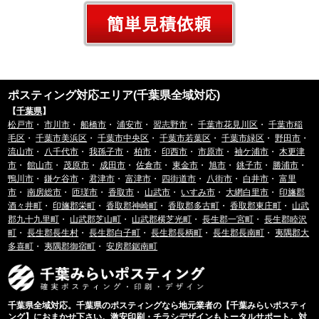
ポスティング対応エリア(千葉県全域対応)
【
千葉県
】
松戸市
・
市川市
・
船橋市
・
浦安市
・
習志野市
・
千葉市花見川区
・
千葉市稲
毛区
・
千葉市美浜区
・
千葉市中央区
・
千葉市若葉区
・
千葉市緑区
・
野田市
・
流山市
・
八千代市
・
我孫子市
・
柏市
・
印西市
・
市原市
・
袖ケ浦市
・
木更津
市
・
館山市
・
茂原市
・
成田市
・
佐倉市
・
東金市
・
旭市
・
銚子市
・
勝浦市
・
鴨川市
・
鎌ケ谷市
・
君津市
・
富津市
・
四街道市
・
八街市
・
白井市
・
富里
市
・
南房総市
・
匝瑳市
・
香取市
・
山武市
・
いすみ市
・
大網白里市
・
印旛郡
酒々井町
・
印旛郡栄町
・
香取郡神崎町
・
香取郡多古町
・
香取郡東庄町
・
山武
郡九十九里町
・
山武郡芝山町
・
山武郡横芝光町
・
長生郡一宮町
・
長生郡睦沢
町
・
長生郡長生村
・
長生郡白子町
・
長生郡長柄町
・
長生郡長南町
・
夷隅郡大
多喜町
・
夷隅郡御宿町
・
安房郡鋸南町
千葉県全域対応。千葉県のポスティングなら地元業者の【千葉みらいポスティ
ング】におまかせ下さい。激安印刷・チラシデザインもトータルサポート。対